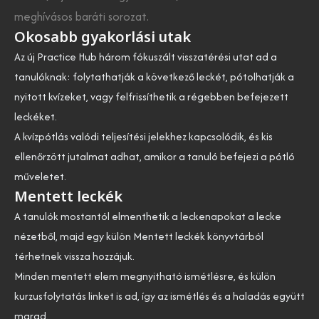
meghívásos baráti sorozat.
Okosabb gyakorlási utak
Az új Practice Hub három fókuszált visszatérési utat ad a
tanulóknak: folytathatják a következő leckét, pótolhatják a
nyitott kvízeket, vagy felfrissíthetik a régebben befejezett
leckéket.
A kvízpótlás valódi teljesítési jelekhez kapcsolódik, és kis
ellenőrzött jutalmat adhat, amikor a tanuló befejezi a pótló
műveletet.
Mentett leckék
A tanulók mostantól elmenthetik a leckenapokat a lecke
nézetből, majd egy külön Mentett leckék könyvtárból
térhetnek vissza hozzájuk.
Minden mentett elem megnyitható ismétlésre, és külön
kurzusfolytatás linket is ad, így az ismétlés és a haladás együtt
marad.