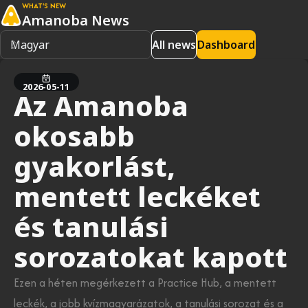
WHAT'S NEW
Amanoba News
All news
Dashboard
2026-05-11
Az Amanoba
okosabb
gyakorlást,
mentett leckéket
és tanulási
sorozatokat kapott
Ezen a héten megérkezett a Practice Hub, a mentett
leckék, a jobb kvízmagyarázatok, a tanulási sorozat és a