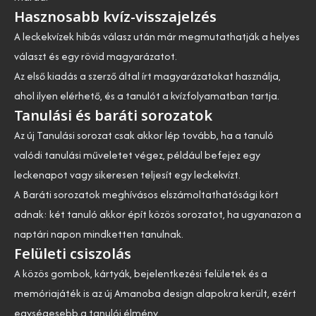
Hasznosabb kvíz-visszajelzés
A leckekvízek hibás válasz után már megmutathatják a helyes
választ és egy rövid magyarázatot.
Az első kiadás a szerző által írt magyarázatokat használja,
ahol ilyen elérhető, és a tanulót a kvízfolyamatban tartja.
Tanulási és baráti sorozatok
Az új Tanulási sorozat csak akkor lép tovább, ha a tanuló
valódi tanulási műveletet végez, például befejez egy
leckenapot vagy sikeresen teljesít egy leckekvízt.
A Baráti sorozatok meghívásos elszámoltathatósági kört
adnak: két tanuló akkor épít közös sorozatot, ha ugyanazon a
naptári napon mindketten tanulnak.
Felületi csiszolás
A közös gombok, kártyák, bejelentkezési felületek és a
memóriajáték is az új Amanoba design alapokra került, ezért
egységesebb a tanulói élmény.